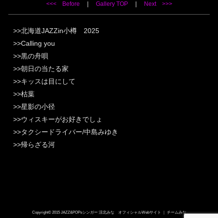
<<< Before
|
Gallery TOP
|
Next >>>
北海道JAZZin小樽 2025
Calling you
黒の舟唄
朝日の当たる家
キッスは目にして
枯葉
星影の小径
ウィスキーがお好きでしょ
タクシードライバー/中島みゆき
帰らざる河
Copyright© 2015 JAZZ&POPsシンガー 涼北みな オフィシャルWebサイト ｜ チームみな