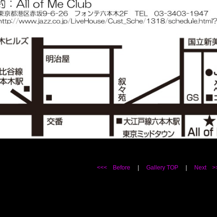
<<< Before
|
Gallery TOP
|
Next >