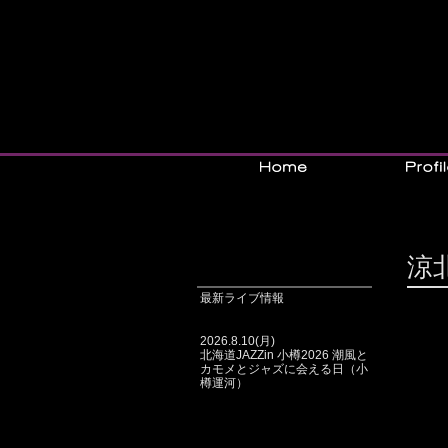
涼
最新ライブ情報
2026.8.10(月)
北海道JAZZin 小樽2026 潮風と
カモメとジャズに会える日（小
樽運河）