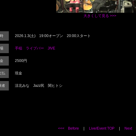
大きくして見る >>>
時
2026.1.3(土) 19:00オープン 20:00スタート
場
手稲 ライブバー JIVE
金
2500円
支払
現金
演者
涼北みな Jazz民 関ヒトシ
<<< Before
|
Live/Event TOP
|
Next 