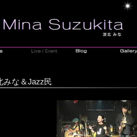
北みな＆Jazz民