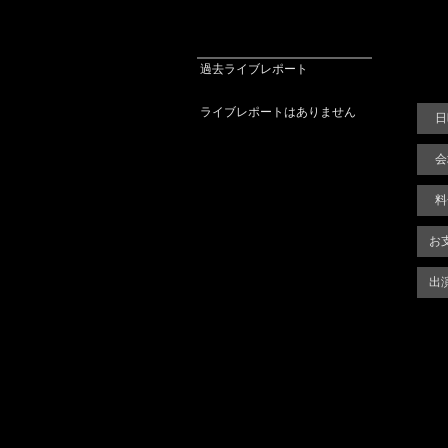
過去ライブレポート
ライブレポートはありません
日
会
料
お
出