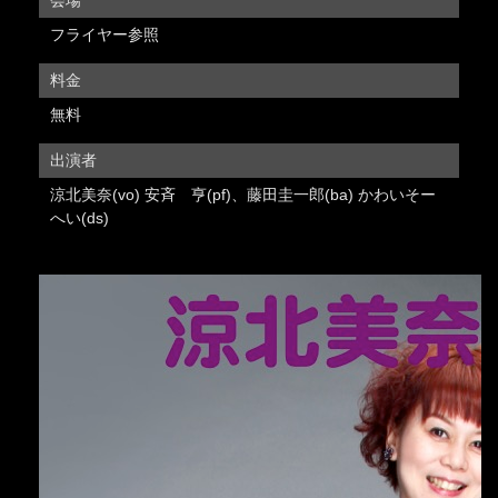
フライヤー参照
料金
無料
出演者
涼北美奈(vo) 安斉 亨(pf)、藤田圭一郎(ba) かわいそー
へい(ds)