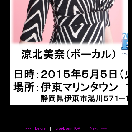
<<< Before
|
Live/Event TOP
|
Next >>>